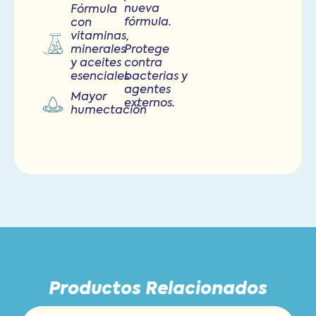
nueva
Fórmula
fórmula.
con
vitaminas,
minerales
Protege
y aceites
contra
esenciales
bacterias y
agentes
Mayor
externos.
humectación
Productos Relacionados