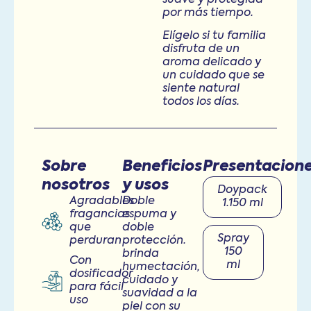
por más tiempo.
Elígelo si tu familia
disfruta de un
aroma delicado y
un cuidado que se
siente natural
todos los días.
Sobre
Beneficios
Presentacion
nosotros
y usos
Doypack
Agradables
Doble
1.150 ml
fragancias
espuma y
que
doble
Spray
perduran
protección.
150
brinda
Con
ml
humectación,
dosificador
cuidado y
para fácil
suavidad a la
uso
piel con su